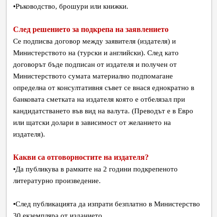
•
Ръководство, брошури или книжки.
След решението за подкрепа на заявлението
Се подписва договор между заявителя (издателя) и
Министерството на (турски и английски). След като
договорът бъде подписан от издателя и получен от
Министерството сумата материално подпомагане
определна от консултативня съвет се внася еднократно в
банковата сметката на издателя която е отбелязал при
кандидатстването във вид на валута. (Преводът е в Евро
или щатски долари в зависимост от желанието на
издателя).
Какви са отговорностите на издателя?
•
Да публикува в рамките на 2 години подкрепеното
литературно произведение.
•
След публикацията да изпрати безплатно в Министерство
30 екземпляра от изданието.