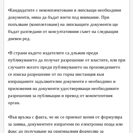
•
Кандидатите с некомплектовани и липсващи необходими
документи, няма да бъдат взети под внимание. При
попълване (комплетоване) на липсващите документи ще
бъдат разгледани от консултативния съвет на следващия
дневен ред.
•
В страни където издателите са длъжни преди
публикуването да получат разрешение от властите, или при
случаите когато преди публикуването на произведението
се изиска разрешение от по горна инстанция към
изпращаните задължителни документи е необходимо и
приложения на документи удостверяващи необходимите
разрешения за публикации и превод от компетентния
орган.
•
Във връзка с факта, че не се приемат копия от формуляра
за заявка, документите изпратени по електронна поща или
факс до получаване на оригиналния формуляр за