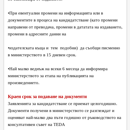
•
При евентуални промени на информацията или в
документите в процеса на кандидатстване (като промени
направени от преводача, промени в дататата на издаването,
промени в адресните данни на
•
издателската къща и тем подобни) да съобщи писменно
в министерството в 15 дневен срок.
•
Най малко веднъж на всеки 6 месеца да информира
министерството за етапа на публикацията на
произведението.
Краен срок за подаване на документи
Заявленията за кандидатстване се приемат целогодишно.
Документи получени в министерството се разглеждат и
оценяват най-малко два пъти годишно от ръководството на
консултативен съвет на TEDA