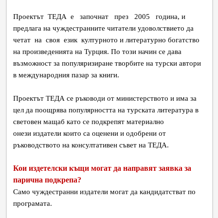
Проектът ТЕДА е започнат през 2005 година, и
предлага на чуждестранните читатели удоволствието да
четат на своя език културното и литературно богатство
на произведенията на Турция. По този начин се дава
възможност за популяризиране творбите на турски автори
в международния пазар за книги.
Проектът ТЕДА се ръководи от министерството и има за
цел да поощрява популярността на турската литература в
световен мащаб като се подкрепят материално
онези издатели които са оценени и одобрени от
ръководството на консултативен съвет на ТЕДА.
Кои издетелски къщи могат да направят заявка за
парична подкрепа?
Само чуждестранни издатели могат да кандидатстват по
програмата.