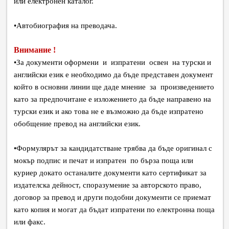
или електронен каталог.
•
Автобиография на преводача.
Внимание !
•
За документи оформени и изпратени освен на турски и
английски език е необходимо да бъде представен документ
който в основни линии ще даде мнение за произведението
като за предпочитане е изложението да бъде направено на
турски език и ако това не е възможно да бъде изпратено
обобщение превод на английски език.
•
Формулярът за кандидатстване трябва да бъде оригинал с
мокър подпис и печат и изпратен по бърза поща или
куриер докато останалите документи като сертификат за
издателска дейност, споразумение за авторското право,
договор за превод и други подобни документи се приемат
като копия и могат да бъдат изпратени по електронна поща
или факс.