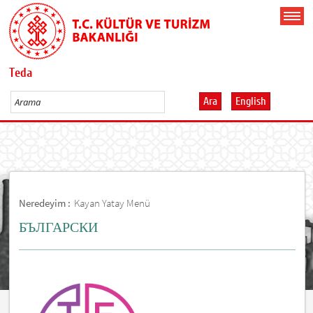
Teda
Ara
English
Neredeyim :
Kayan Yatay Menü
БЪЛГАРСКИ